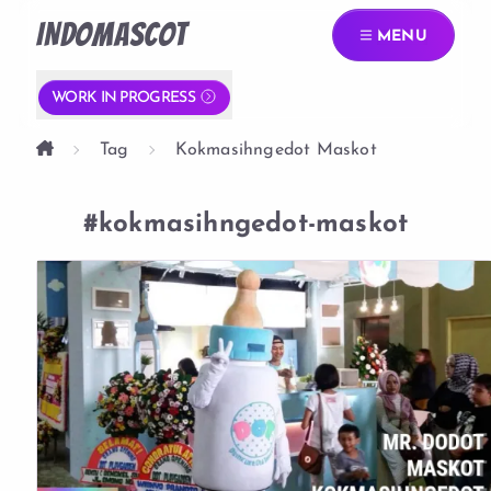
INDOMASCOT
MENU
WORK IN PROGRESS
Tag
Kokmasihngedot Maskot
#kokmasihngedot-maskot