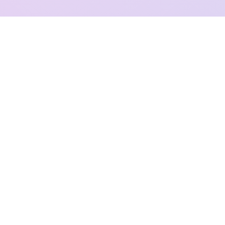
0
kostum badut maskot telah kami