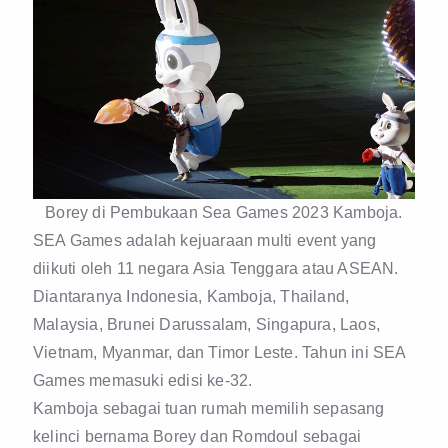
Borey di Pembukaan Sea Games 2023 Kamboja.
SEA Games adalah kejuaraan multi event yang
diikuti oleh 11 negara Asia Tenggara atau ASEAN.
Diantaranya Indonesia, Kamboja, Thailand,
Malaysia, Brunei Darussalam, Singapura, Laos,
Vietnam, Myanmar, dan Timor Leste. Tahun ini SEA
Games memasuki edisi ke-32.
Kamboja sebagai tuan rumah memilih sepasang
kelinci bernama Borey dan Romdoul sebagai