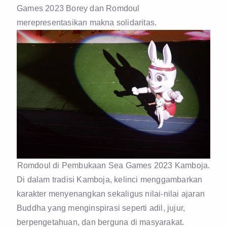
Games 2023 Borey dan Romdoul
merepresentasikan makna solidaritas.
Romdoul di Pembukaan Sea Games 2023 Kamboja.
Di dalam tradisi Kamboja, kelinci menggambarkan
karakter menyenangkan sekaligus nilai-nilai ajaran
Buddha yang menginspirasi seperti adil, jujur,
berpengetahuan, dan berguna di masyarakat.